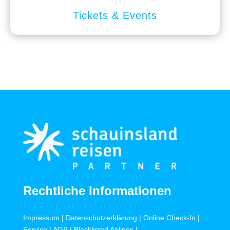
Tickets & Events
Rechtliche Informationen
Impressum
|
Datenschutzerklärung
|
Online Check-In
|
Service
|
AGB
|
Blacklisted Airlines
|